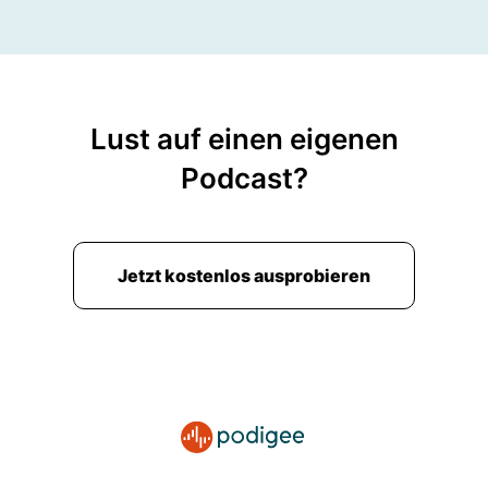
00:01:26: Theoretisch hätten wir während der
Fahrten Podcast aufnehmen könnten oder?
00:01:30: Stimmt!
Lust auf einen eigenen
00:01:30: Das wäre dann so... Räutige Carpool
Podcast?
Karaoke gewesen.
00:01:36: Da ist ja schon die Qualität auch.
Jetzt kostenlos ausprobieren
00:01:39: Ja, auch so genau.
00:01:40: Es darf niemand sonst auch was
sagen, sonst eine Stunde fünfzehn.
00:01:44: Aber wer hat das in der Theorie?
00:01:45: Wer die Qualität zu schlecht oder
eigentlich würde es gehen, oder?