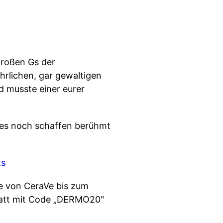
 großen Gs der
hrlichen, gar gewaltigen
d musste einer eurer
r es noch schaffen berühmt
ts
te von CeraVe bis zum
abatt mit Code „DERMO20"